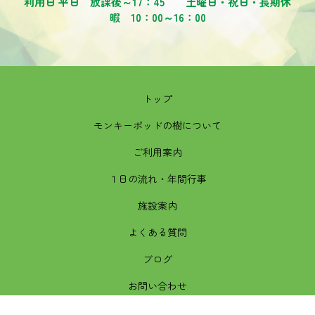
利用日 平日 放課後～17：45 土曜日・祝日・長期休
暇 10：00～16：00
トップ
モンキーポッドの樹について
ご利用案内
１日の流れ・年間行事
施設案内
よくある質問
ブログ
お問い合わせ