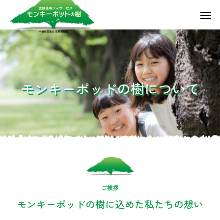
モ
ン
キ
ー
ポ
ッ
ド
の
樹
に
つ
い
て
ご挨拶
モンキーポッドの樹に込めた私たちの想い