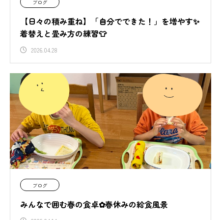
ブログ
【日々の積み重ね】「自分でできた！」を増やす✨
着替えと畳み方の練習👕
2026.04.28
ブログ
みんなで囲む春の食卓✿春休みの給食風景