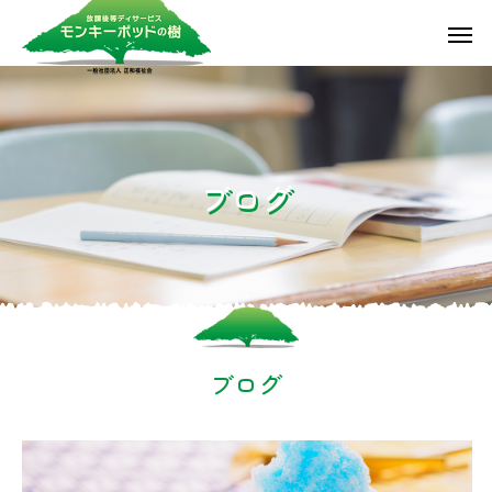
ブ
ロ
グ
ブログ